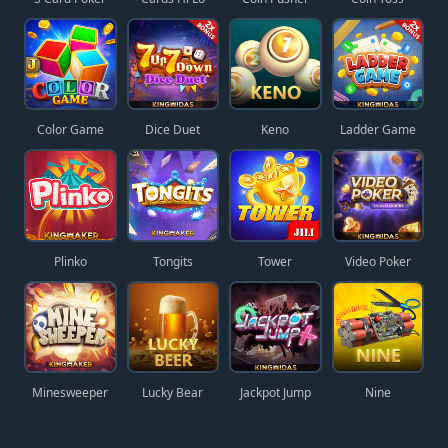
Color Game
Dice Duet
Keno
Ladder Game
Plinko
Tongits
Tower
Video Poker
Minesweeper
Lucky Bear
Jackpot Jump
Nine