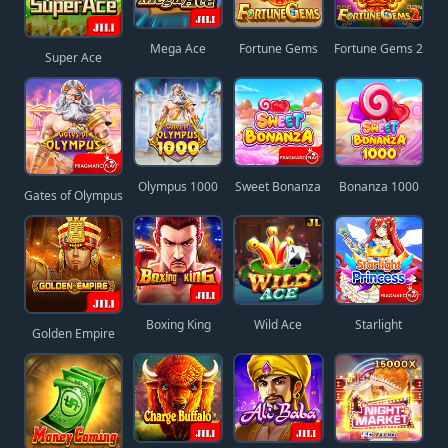
Mega Ace
Fortune Gems
Fortune Gems 2
Super Ace
Olympus 1000
Sweet Bonanza
Bonanza 1000
Gates of Olympus
Boxing King
Wild Ace
Starlight
Golden Empire