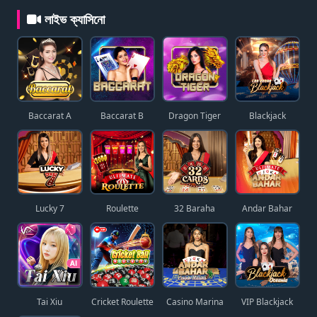
লাইভ ক্যাসিনো
Baccarat A
Baccarat B
Dragon Tiger
Blackjack
Lucky 7
Roulette
32 Baraha
Andar Bahar
Tai Xiu
Cricket Roulette
Casino Marina
VIP Blackjack