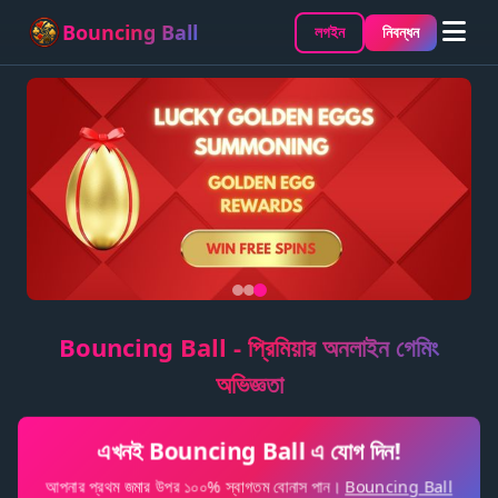
Bouncing Ball
লগইন
নিবন্ধন
Bouncing Ball - প্রিমিয়ার অনলাইন গেমিং
অভিজ্ঞতা
এখনই Bouncing Ball এ যোগ দিন!
আপনার প্রথম জমার উপর ১০০% স্বাগতম বোনাস পান।
Bouncing Ball