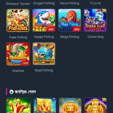
Dragon Fishing
Fierce Fishing
Yi Lu Fa
Dinosaur Tycoon
Happy Fishing
Mega Fishing
Ocean King
Fuwa Fishing
Royal Fishing
Oneshot
জনপ্রিয় গেমস