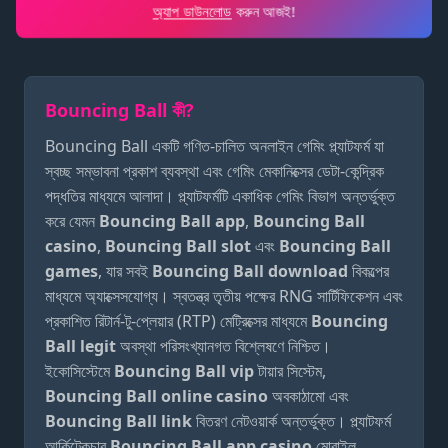
অ্যাপ ডাউনলোড
করুন আজই!
Bouncing Ball কী?
Bouncing Ball একটি গণিত-চালিত অনলাইন গেমিং প্ল্যাটফর্ম যা
স্বচ্ছ সম্ভাবনা প্রকাশ ব্যবস্থা এবং গেমিং মেকানিক্সের ডেটা-কেন্দ্রিক
পদ্ধতির মাধ্যমে আলাদা। প্ল্যাটফর্মটি একাধিক গেমিং বিভাগ অন্তর্ভুক্ত
করে যেমন
Bouncing Ball app
,
Bouncing Ball
casino
,
Bouncing Ball slot
এবং
Bouncing Ball
games
, যার সবই
Bouncing Ball download
বিকল্পের
মাধ্যমে অ্যাক্সেসযোগ্য। স্বতন্ত্র তৃতীয় পক্ষের RNG সার্টিফিকেশন এবং
প্রকাশিত রিটার্ন-টু-প্লেয়ার (RTP) মেট্রিক্সের মাধ্যমে
Bouncing
Ball legit
অবস্থা পরিসংখ্যানগত বিশ্লেষণে নিশ্চিত।
ইকোসিস্টেমে
Bouncing Ball vip
টায়ার সিস্টেম,
Bouncing Ball online casino
অবকাঠামো এবং
Bouncing Ball link
বিতরণ নেটওয়ার্ক অন্তর্ভুক্ত। প্ল্যাটফর্ম
আর্কিটেকচার
Bouncing Ball app casino
মোবাইল